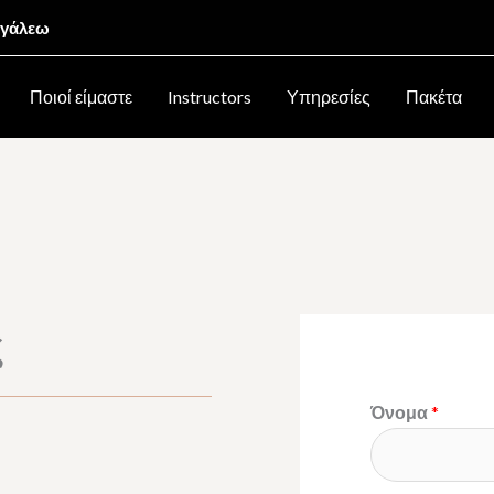
Αιγάλεω
Ποιοί είμαστε
Instructors
Υπηρεσίες
Πακέτα
ς
Όνομα
*