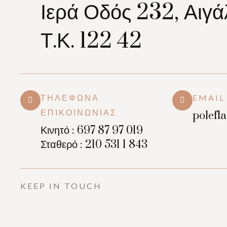
Ιερά Οδός 232, Αιγ
Τ.Κ. 122 42
ΤΗΛΈΦΩΝΑ
EMAIL
ΕΠΙΚΟΙΝΩΝΊΑΣ
polef
Κινητό : 697 87 97 019
Σταθερό : 210 531 1 843
KEEP IN TOUCH