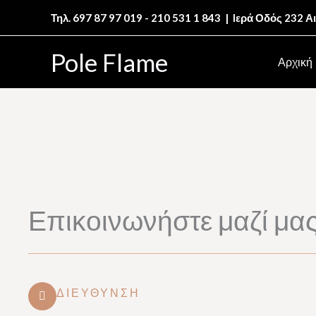
Μετάβαση
Τηλ. 697 87 97 019 - 210 531 1 843 | Iερά Οδός 232 
στο
περιεχόμενο
Pole Flame
Αρχική
Επικοινωνήστε μαζί μα
ΔΙΕΎΘΥΝΣΗ