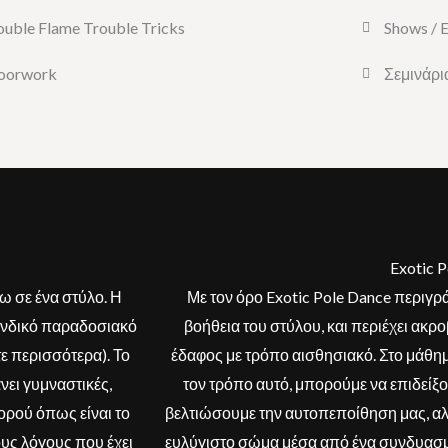
uble Flame Trouble Tricks
Shows / 
loorwork
Σεμινάρι
Exotic 
νω σε ένα στύλο. Η
Με τον όρο Exotic Pole Dance περιγρά
 ινδικό παραδοσιακό
βοήθεια του στύλου, και περιέχει ακρο
τε περισσότερα). Το
έδαφος με τρόπο αισθησιακό. Στο μάθη
νει γυμναστικές,
τον τρόπο αυτό, μπορούμε να επιδείξο
ορού όπως είναι το
βελτιώσουμε την αυτοπεποίθηση μας, αλ
ους λόγους που έχει
ευλύγιστο σώμα μέσα από ένα συνδυασμ