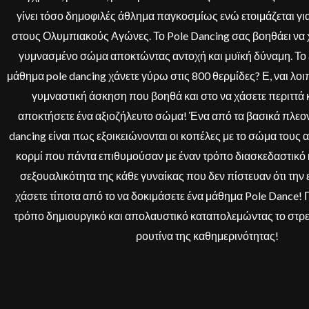
γίνει τόσο δημοφιλές άθλημα παγκοσμίως ενώ ετοιμάζεται γι
στους Ολυμπιακούς Αγώνες. Το Pole Dancing σας βοηθάει να χτ
γυμνασμένο σώμα αποκτώντας αντοχή και μυϊκή δύναμη. Το 
μάθημα pole dancing χάνετε γύρω στις 800 θερμίδες? Ε, ναι λοι
γυμναστική άσκηση που βοηθά και στο να χάσετε περιττά κ
αποκτήσετε ένα αξιοζήλευτο σώμα! Ένα από τα βασικά πλεον
dancing είναι πως εξοικειώνονται οι κοπέλες με το σώμα τους 
κορμί που πάντα επιθυμούσαν με έναν τρόπο διασκεδαστικό κ
σεξουαλικότητα της κάθε γυναίκας που δεν πίστευαν ότι την ε
χάσετε τίποτα από το να δοκιμάσετε ένα μάθημα Pole Dance! 
τρόπο δημιουργικό και απολαυστικό καταπολεμώντας το στρες,
ρουτίνα της καθημερινότητας!