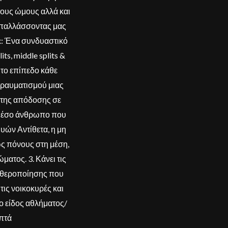
τους ώμους αλλά και
απαλλάσσοντας μας
x: Ένα συνδυαστικό
ts, middle splits &
το επίπεδο κάθε
 τραυματισμού μιας
 της απόδοσης σε
ο μέσο άνθρωπο που
υών Αντίθετα, η μη
ς πόνους στη μέση,
ματος. 3. Κάνει τις
ταθεροποίησης που
ις νοικοκυρές και
ο είδος αθλήματος/
επτά