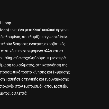
al Hoop
Hoop) είναι ένα μεταλλικό κυκλικό όργανο,
ό αλουμίνιο, που θυμίζει το γνωστό hula-
κτελούν διάφορες εναέριες ακροβατικές
ι στατικό, περιστρεφόμενο αλλά και να
Στο μάθημα θα ασχοληθούμε με μια σειρά
άμωση του σώματος, στη κατανόηση της
ν προσωπικό τρόπο κίνησης και έκφρασης
ση | ασκήσεις τεχνικής και ενδυνάμωσης
ησιολογία στον εξοπλισμό | αποθεραπεία.
ματος: 60 λεπτά