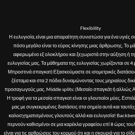
Flexibility
Η ευλυγισία, είναι μια απαραίτητη συνιστώσα για ένα υγιές 
πόσο μεγάλο είναι το εύρος κίνησης μιας άρθρωσης. Το μά
αφιερωμένο εξ ολοκλήρου και ξεχωριστά στην αύξηση ή τ
ευλυγισίας μας. Τα μάθηματα της ευλυγισίας χωρίζονται σε 4 μέ
Μπροστινά σπαγκατ) Εξασκούμαστε σε ισομετρικές διατάσεις
ζέσταμα και στα 2 πόδια δυναμώνοντας τους μηριαίους δικ
προσαγωγούς μας. Middle splits: (Μεσαίο σπαγκάτ ή αλλιώς 
Η τροφή για τα μεσαία σπαγκατ είναι οι γλουτιαίοι μύες. Εστ
μας με συγκεκριμένες διατάσεις στα σημεία αυτά και ταυτ
καλοσχηματισμένους γλουτούς αλλά και ευλυγισία! Backben
περνούν καθισμένοι σε μια καρέκλα γραφείου επί 8 ώρες του
είναι για τις αρθρώσεις του κορμού ότι και η σκουριά για το σί