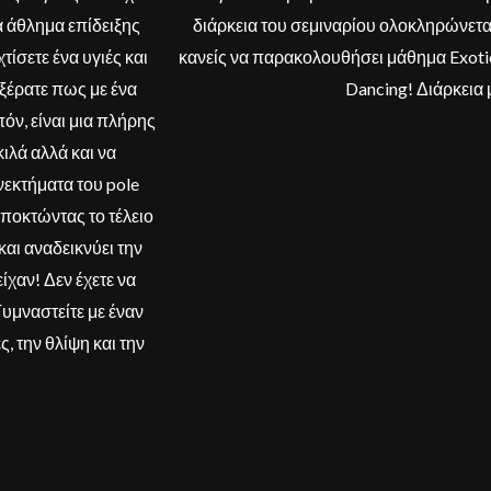
α άθλημα επίδειξης
διάρκεια του σεμιναρίου ολοκληρώνεται
ίσετε ένα υγιές και
κανείς να παρακολουθήσει μάθημα Exotic
ξέρατε πως με ένα
Dancing! Διάρκεια
πόν, είναι μια πλήρης
ιλά αλλά και να
εκτήματα του pole
αποκτώντας το τέλειο
αι αναδεικνύει την
ίχαν! Δεν έχετε να
Γυμναστείτε με έναν
 την θλίψη και την