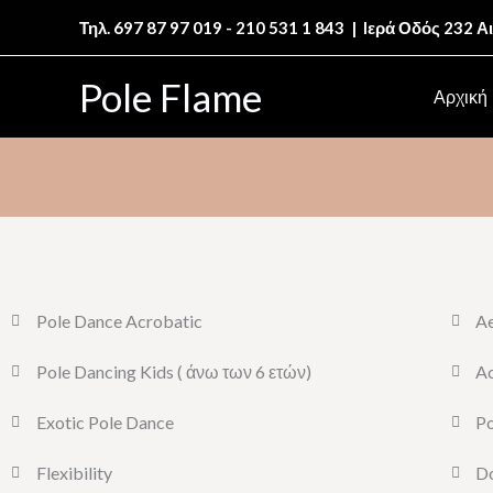
Μετάβαση
Τηλ. 697 87 97 019 - 210 531 1 843 | Iερά Οδός 232 
στο
περιεχόμενο
Pole Flame
Αρχική
Pole Dance Acrobatic
Ae
Pole Dancing Kids ( άνω των 6 ετών)
A
Exotic Pole Dance
P
Flexibility
Do