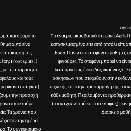
Aeri
σώμα, και αφορά το
Tο εναέριο ακροβατικό στεφάνι (Aerial 
θημα αυτό είναι
κατασκευασμένο είτε από ατσάλι είτε απ
ην απόκτηση της
hoop. Πάνω στο στεφάνι οι μαθητές ε
ρη: Front splits: (
φιγούρες. Το στεφάνι μπορεί να είνα
 με το απαραίτητο
λειτουργεί ως ένα είδος «κούνιας» . 
έφαλους και τους
ασκήσεων που στοχεύουν στην ενδυν
Αμερικάνο σπαγκατ).
τεχνικής και στην προσαρμογή της στο
ιάζουμε την προσοχή
κάθε μαθητή. Περιλαμβάνει: προθέρμαν
όχρονα αποκτούμε
(στον εξοπλισμό και στο έδαφος) | κιν
ds: Τα χρόνια που
Διάρκεια μαθή
λάχιστον την ημέρα
δερο. Το συγκεκριμένο