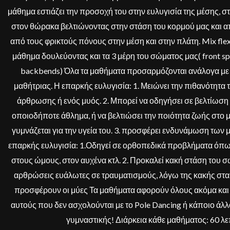
μάθημα εστιάζει την προσοχή του στην ευλυγισία της μέσης, σ
στον θώρακα βελτιώνοντας στην στάση του κορμού μας και 
από τους φρικτούς πόνους στην μέση και στην πλάτη. Mix fle
μάθημα δουλεύοντας και τα 3 μέρη του σώματος μας( front spli
backbends) Όλα τα μαθήματα προσαρμόζονται ανάλογα με 
μαθήτριας. Η επαρκής ευλυγισία: 1. Μειώνει την πιθανότητα
άρθρωσης ή ενός μυός. 2. Μπορεί να οδηγήσει σε βελτίωση
οποιοδήποτε άθλημα, ή να βελτιώσει την ποιότητα ζωής στ
γυμνάζεται για την υγεία του. 3. προσφέρει ενδυνάμωση των μ
επαρκής ευλυγισία: 1.Οδηγεί σε ορθοπεδικά προβλήματα όπω
στους ώμους, στον αυχένα κτλ. 2. Προκαλεί κακή στάση του σώ
αρθρώσεις ευάλωτες σε τραυματισμούς, λόγω της κακής σ
προσφέρουν οι μύες Τα μαθήματα αφορούν όλους ακόμα και τ
αυτούς που δεν ασχολούνται με το Pole Dancing ή κάποιο άλλ
γυμναστικής! Διάρκεια κάθε μαθήματος: 60 λ