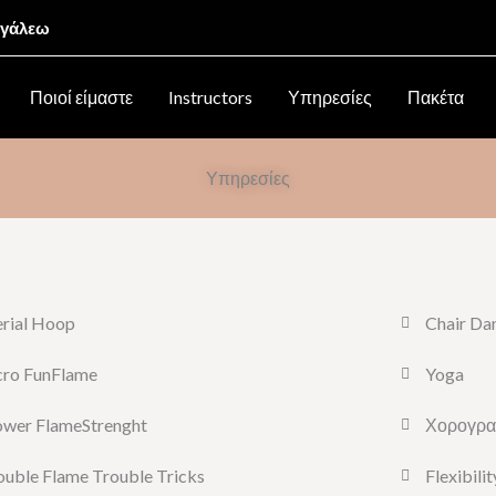
Αιγάλεω
Ποιοί είμαστε
Instructors
Υπηρεσίες
Πακέτα
Υπηρεσίες
rial Hoop
Chair Da
cro FunFlame
Yoga
ower FlameStrenght
Χορογρα
uble Flame Trouble Tricks
Flexibilit