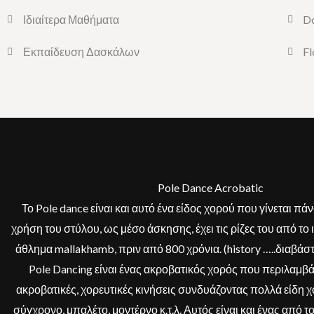
Ιδιαίτερα Μαθήματα
Do
Εκπαίδευση Δασκάλων
F
Pole Dance Acrobatic
Το Pole dance είναι και αυτό ένα είδος χορού που γίνεται πά
χρήση του στύλου, ως μέσο άσκησης, έχει τις ρίζες του από το
άθλημα mallakhamb, πριν από 800 χρόνια. (history …..διαβάσ
Pole Dancing είναι ένας ακροβατικός χορός που περιλαμβά
ακροβατικές, χορευτικές κινήσεις συνδυάζοντας πολλά είδη χ
σύγχρονο, μπαλέτο, μοντέρνο κ.τ.λ. Αυτός είναι και ένας από τ