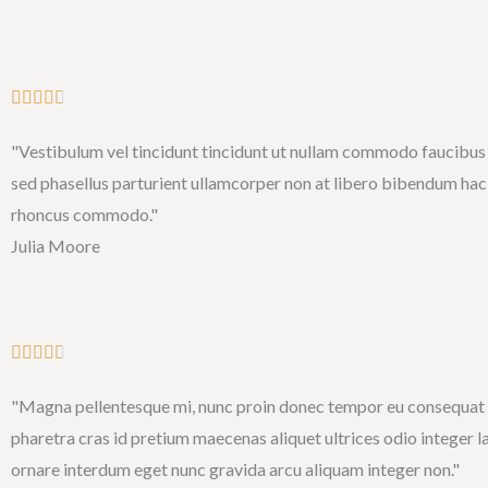
t
o
f
R





5
a
"Vestibulum vel tincidunt tincidunt ut nullam commodo faucibus v
t
sed phasellus parturient ullamcorper non at libero bibendum hac
e
rhoncus commodo."
d
Julia Moore
4
.
7
o
R





u
a
"Magna pellentesque mi, nunc proin donec tempor eu consequat 
t
t
pharetra cras id pretium maecenas aliquet ultrices odio integer l
o
e
ornare interdum eget nunc gravida arcu aliquam integer non."
f
d