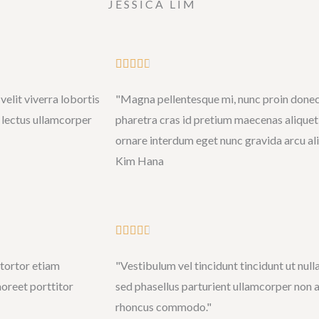
JESSICA LIM
d
5
o
R





u
a
t
elit viverra lobortis
"Magna pellentesque mi, nunc proin done
t
o
 lectus ullamcorper
pharetra cras id pretium maecenas aliquet 
e
f
ornare interdum eget nunc gravida arcu al
d
5
Kim Hana
4
.
7
o
R





u
a
tortor etiam
"Vestibulum vel tincidunt tincidunt ut nul
t
t
aoreet porttitor
sed phasellus parturient ullamcorper non 
o
e
rhoncus commodo."
f
d