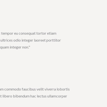
c tempor eu consequat tortor etiam
ultrices odio integer laoreet porttitor
iquam integer non."
lam commodo faucibus velit viverra lobortis
at libero bibendum hac lectus ullamcorper