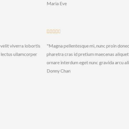
Maria Eve
5
4
.
7
o
R





u
a
elit viverra lobortis
"Magna pellentesque mi, nunc proin done
t
t
 lectus ullamcorper
pharetra cras id pretium maecenas aliquet 
o
e
ornare interdum eget nunc gravida arcu al
f
d
Donny Chan
5
4
.
7
o
u
t
o