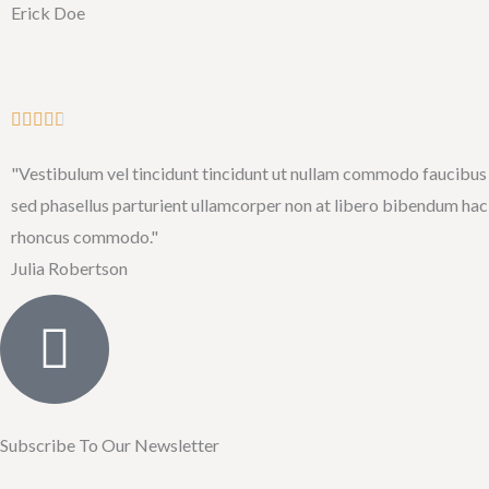
Erick Doe
5
4
.
7
o
R





u
a
"Vestibulum vel tincidunt tincidunt ut nullam commodo faucibus v
t
t
sed phasellus parturient ullamcorper non at libero bibendum hac
o
e
rhoncus commodo."
f
d
Julia Robertson
5
4
.
7
o
u
t
Subscribe To Our Newsletter
o