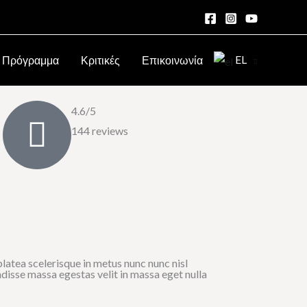
EL
Πρόγραμμα
Κριτικές
Επικοινωνία
4.6/5
144 reviews
latea scelerisque in metus nunc nunc nisl
endisse massa egestas velit in massa eget nulla